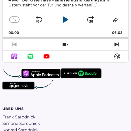
Ostern steht vor der Tür und deshalb werfen
[...]
1
x
Skip
Play
Jump
Change
Share
Playback
This
Backward
Pause
Forward
00:00
Rate
06:03
Episo
Previous
Show
Next
Episode
Episodes
Epis
Show
List
Podca
Infor
ÜBER UNS
Frank Sarodnick
Simone Sarodnick
Konrad Sarodnick