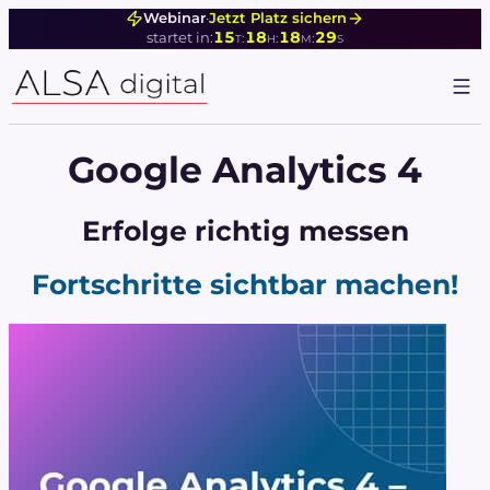
Webinar
·
Jetzt Platz sichern
15
18
18
28
:
:
:
startet in:
T
H
M
S
Google Analytics 4
Erfolge richtig messen
Fortschritte sichtbar machen!