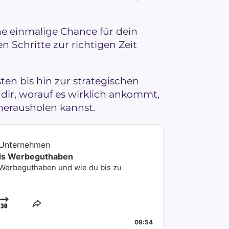
ne einmalige Chance für dein
 Schritte zur richtigen Zeit
sten bis hin zur strategischen
ir, worauf es wirklich ankommt,
erausholen kannst.
 Unternehmen
Ads Werbeguthaben
 Werbeguthaben und wie du bis zu
Jump
Share
This
d
se
Forward
09:54
Episode