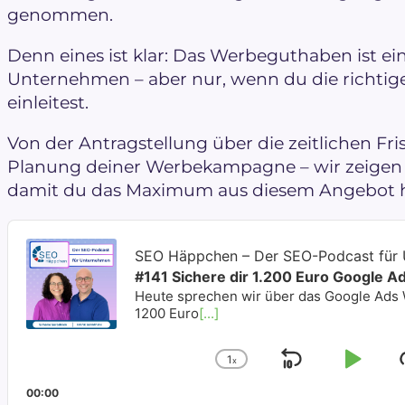
genommen.
Denn eines ist klar: Das Werbeguthaben ist ei
Unternehmen – aber nur, wenn du die richtigen
einleitest.
Von der Antragstellung über die zeitlichen Fri
Planung deiner Werbekampagne – wir zeigen d
damit du das Maximum aus diesem Angebot h
Audio
Player
SEO Häppchen – Der SEO-Podcast für
#141 Sichere dir 1.200 Euro Google 
Heute sprechen wir über das Google Ads
1200 Euro
[...]
1
x
Skip
Play
Change
Playback
Backwar
Pau
00:00
Rate