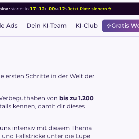
17
12
00
11
:
:
:
inar
·
startet in:
·
Jetzt Platz sichern
T
H
M
S
le Ads
Dein KI-Team
KI-Club
Gratis W
 ersten Schritte in der Welt der
m Werbeguthaben von
bis zu 1.200
tails kennen, damit dir dieses
 uns intensiv mit diesem Thema
und Fallstricke unter die Lupe