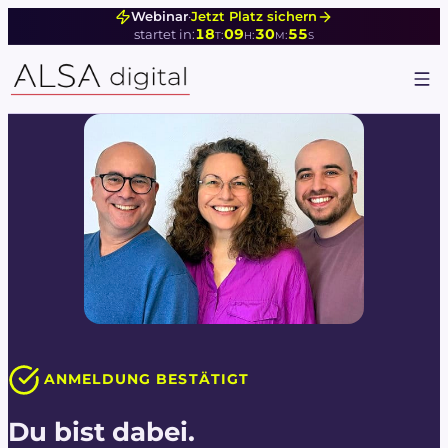
Webinar
·
Jetzt Platz sichern
18
09
30
55
:
:
:
startet in:
T
H
M
S
ANMELDUNG BESTÄTIGT
Du bist dabei.