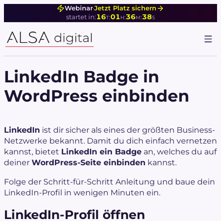
Zum
Webinar
·
Jetzt Platz sichern
16
01
36
38
:
:
:
startet in:
Inhalt
T
H
M
S
springen
LinkedIn Badge in
WordPress einbinden
LinkedIn
ist dir sicher als eines der größten Business-
Netzwerke bekannt. Damit du dich einfach vernetzen
kannst, bietet
LinkedIn ein Badge
an, welches du auf
deiner
WordPress-Seite einbinden
kannst.
Folge der Schritt-für-Schritt Anleitung und baue dein
LinkedIn-Profil in wenigen Minuten ein.
LinkedIn-Profil öffnen