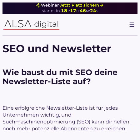
Zum
Webinar
·
Jetzt Platz sichern
18
17
46
24
:
:
:
startet in:
Inhalt
T
H
M
S
springen
SEO und Newsletter
Wie baust du mit SEO deine
Newsletter-Liste auf?
Eine erfolgreiche Newsletter-Liste ist für jedes
Unternehmen wichtig, und
Suchmaschinenoptimierung (SEO) kann dir helfen,
noch mehr potenzielle Abonnenten zu erreichen.