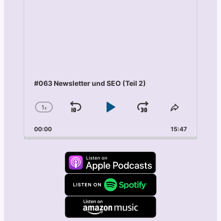
#063 Newsletter und SEO (Teil 2)
1
x
Skip
Play
Jump
Change
Share
Playback
This
Backward
Pause
Forward
00:00
Rate
15:47
Episode