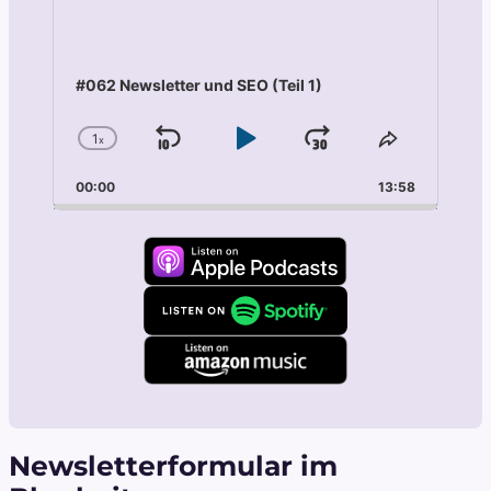
#062 Newsletter und SEO (Teil 1)
1
x
Skip
Play
Jump
Change
Share
Playback
This
Backward
Pause
Forward
00:00
Rate
13:58
Episode
Newsletterformular im