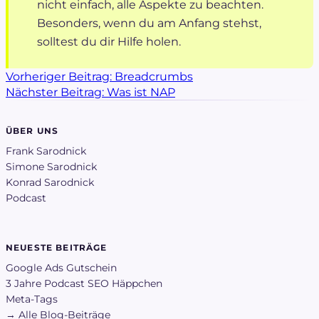
nicht einfach, alle Aspekte zu beachten.
Besonders, wenn du am Anfang stehst,
solltest du dir Hilfe holen.
Vorheriger Beitrag:
Breadcrumbs
Nächster Beitrag:
Was ist NAP
ÜBER UNS
Frank Sarodnick
Simone Sarodnick
Konrad Sarodnick
Podcast
NEUESTE BEITRÄGE
Google Ads Gutschein
3 Jahre Podcast SEO Häppchen
Meta-Tags
→ Alle Blog-Beiträge