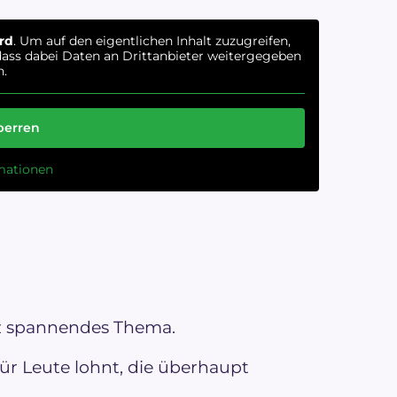
rd
. Um auf den eigentlichen Inhalt zuzugreifen,
 dass dabei Daten an Drittanbieter weitergegeben
.
perren
mationen
nz spannendes Thema.
ür Leute lohnt, die überhaupt