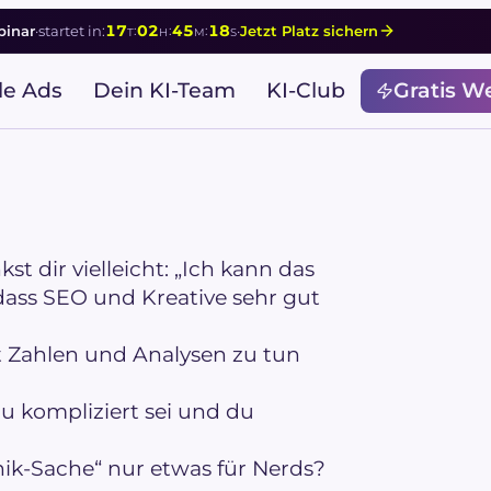
17
02
45
17
:
:
:
inar
·
startet in:
·
Jetzt Platz sichern
T
H
M
S
le Ads
Dein KI-Team
KI-Club
Gratis W
t dir vielleicht: „Ich kann das
r, dass SEO und Kreative sehr gut
it Zahlen und Analysen zu tun
zu kompliziert sei und du
hnik-Sache“ nur etwas für Nerds?